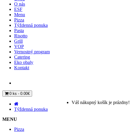
O nás
ESF
Menu
Pizza
Týždenná ponuka
Pasta
Risotto
Grill
VOP
Vernostný program
Catering
Eko obaly
Kontakt
0 ks - 0.00€
Váš nákupný košík je prázdny!
Týždenná ponuka
MENU
Pizza