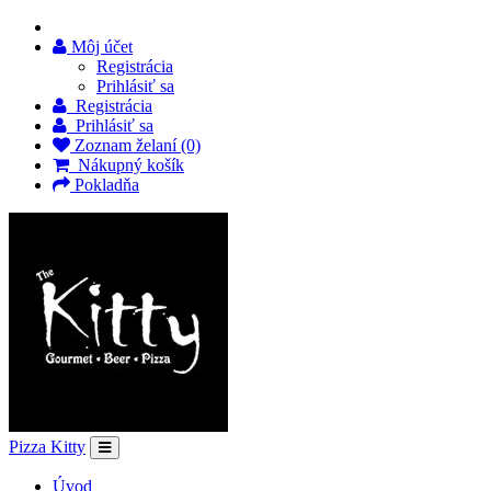
Môj účet
Registrácia
Prihlásiť sa
Registrácia
Prihlásiť sa
Zoznam želaní (0)
Nákupný košík
Pokladňa
Pizza Kitty
Úvod