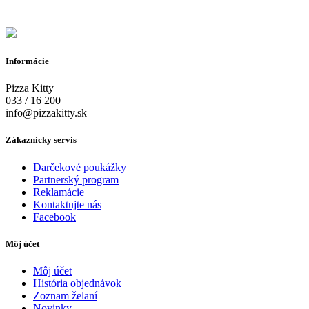
Informácie
Pizza Kitty
033 / 16 200
info@pizzakitty.sk
Zákaznícky servis
Darčekové poukážky
Partnerský program
Reklamácie
Kontaktujte nás
Facebook
Môj účet
Môj účet
História objednávok
Zoznam želaní
Novinky