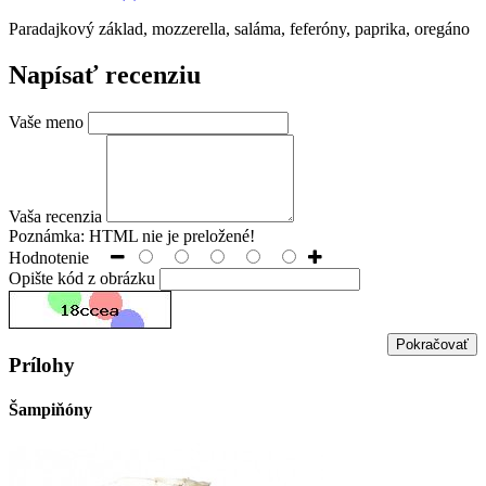
Paradajkový základ, mozzerella, saláma, feferóny, paprika, oregáno
Napísať recenziu
Vaše meno
Vaša recenzia
Poznámka:
HTML nie je preložené!
Hodnotenie
Opište kód z obrázku
Pokračovať
Prílohy
Šampiňóny