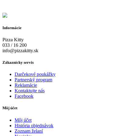
Informácie
Pizza Kitty
033 / 16 200
info@pizzakitty.sk
Zákaznícky servis
Darčekové poukážky
Partnerský program
Reklamácie
Kontaktujte nás
Facebook
Môj účet
Môj účet
História objednávok
Zoznam želaní