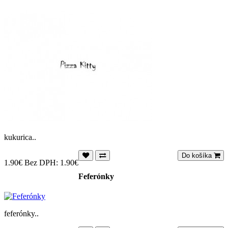
kukurica..
Do košíka
1.90€
Bez DPH: 1.90€
Feferónky
feferónky..