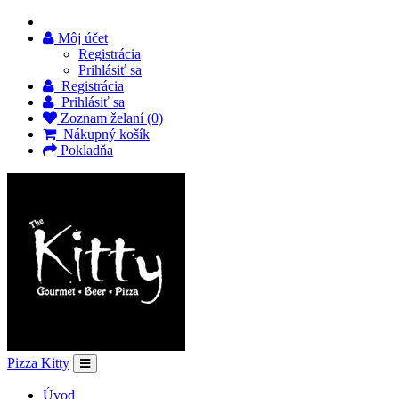
Môj účet
Registrácia
Prihlásiť sa
Registrácia
Prihlásiť sa
Zoznam želaní (0)
Nákupný košík
Pokladňa
Pizza Kitty
Úvod