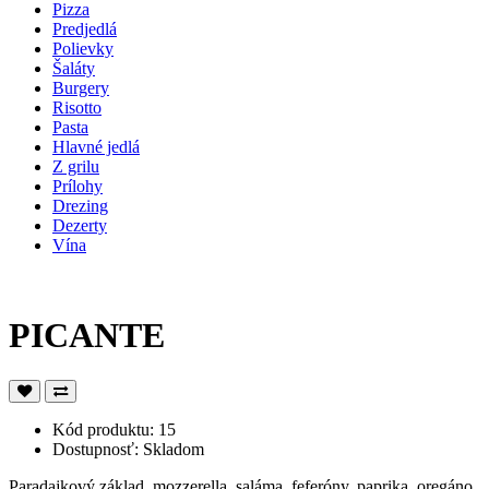
Pizza
Predjedlá
Polievky
Šaláty
Burgery
Risotto
Pasta
Hlavné jedlá
Z grilu
Prílohy
Drezing
Dezerty
Vína
PICANTE
Kód produktu: 15
Dostupnosť: Skladom
Paradajkový základ, mozzerella, saláma, feferóny, paprika, oregáno