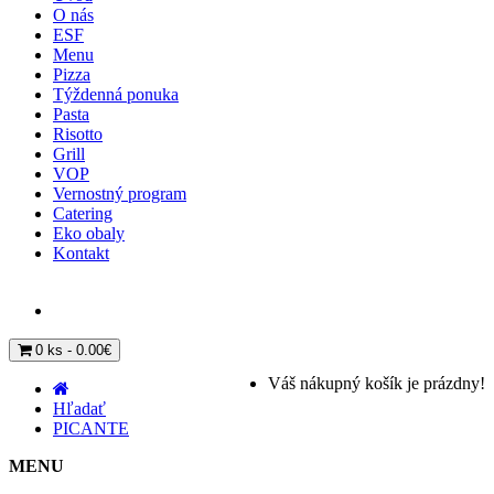
O nás
ESF
Menu
Pizza
Týždenná ponuka
Pasta
Risotto
Grill
VOP
Vernostný program
Catering
Eko obaly
Kontakt
0 ks - 0.00€
Váš nákupný košík je prázdny!
Hľadať
PICANTE
MENU