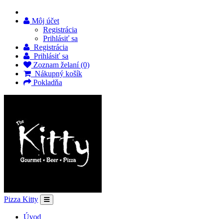
Môj účet
Registrácia
Prihlásiť sa
Registrácia
Prihlásiť sa
Zoznam želaní (0)
Nákupný košík
Pokladňa
Pizza Kitty
Úvod