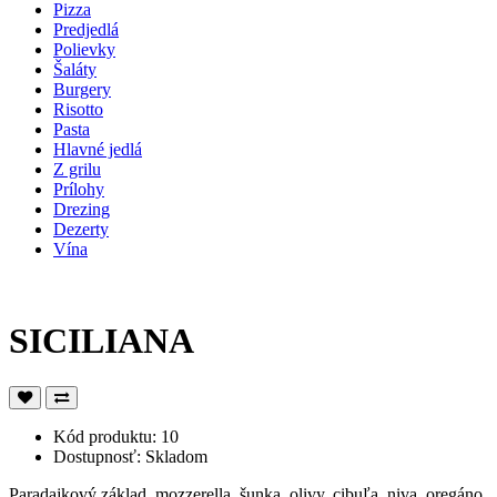
Pizza
Predjedlá
Polievky
Šaláty
Burgery
Risotto
Pasta
Hlavné jedlá
Z grilu
Prílohy
Drezing
Dezerty
Vína
SICILIANA
Kód produktu: 10
Dostupnosť: Skladom
Paradajkový základ, mozzerella, šunka, olivy, cibuľa, niva, oregáno