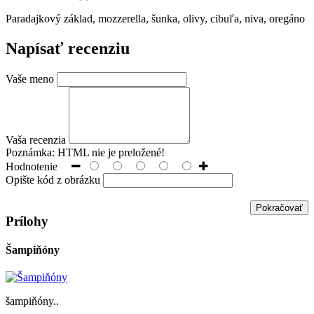
Paradajkový základ, mozzerella, šunka, olivy, cibuľa, niva, oregáno
Napísať recenziu
Vaše meno
Vaša recenzia
Poznámka:
HTML nie je preložené!
Hodnotenie
Opište kód z obrázku
Pokračovať
Prílohy
Šampiňóny
šampiňóny..