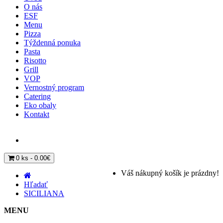
O nás
ESF
Menu
Pizza
Týždenná ponuka
Pasta
Risotto
Grill
VOP
Vernostný program
Catering
Eko obaly
Kontakt
0 ks - 0.00€
Váš nákupný košík je prázdny!
Hľadať
SICILIANA
MENU